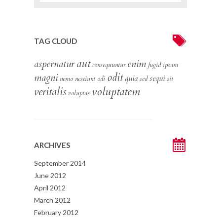
TAG CLOUD
aut
aspernatur
enim
consequuntur
fugid
ipsam
odit
magni
quia
sequi
nemo
nesciunt
odi
sed
sit
voluptatem
veritalis
voluptas
ARCHIVES
September 2014
June 2012
April 2012
March 2012
February 2012