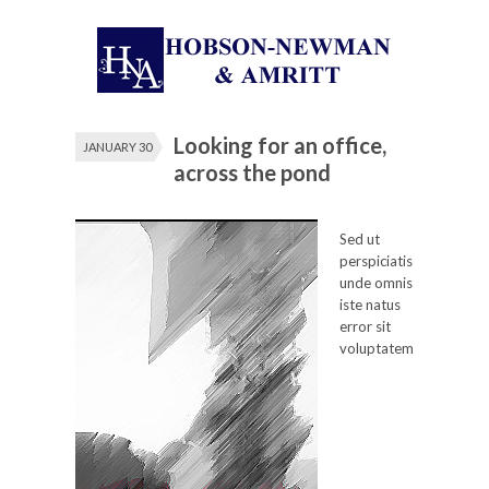
Looking for an office,
JANUARY 30
across the pond
Sed ut
perspiciatis
unde omnis
iste natus
error sit
voluptatem