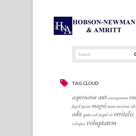
TAG CLOUD
aut
aspernatur
en
consequuntur
magni
fugid
ipsam
nemo
nesciunt
odi
odit
veritalis
quia
sequi
sed
sit
voluptatem
voluptas