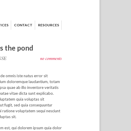
ICES
CONTACT
RESOURCES
ss the pond
NSE
no comments
nde omnis iste natus error sit
ium doloremque laudantium, totam
sa quae ab illo inventore veritatis
eatae vitae dicta sunt explicabo.
uptatem quia voluptas sit
ut fugit, sed quia consequuntur
i ratione voluptatem sequi nesciunt
luptas sit.
m est, qui dolorem ipsum quia dolor