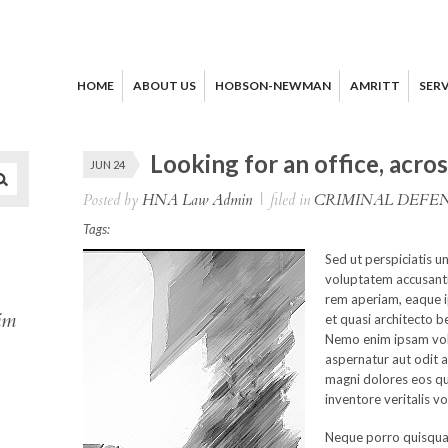
HOME
ABOUT US
HOBSON-NEWMAN
AMRITT
SERV
Looking for an office, acro
JUN 24
Posted by
HNA Law Admin
|
filed in
CRIMINAL DEFE
Tags:
Sed ut perspiciatis u
voluptatem accusant
rem aperiam, eaque ip
im
et quasi architecto b
Nemo enim ipsam vol
aspernatur aut odit a
magni dolores eos qu
inventore veritalis vo
Neque porro quisqua