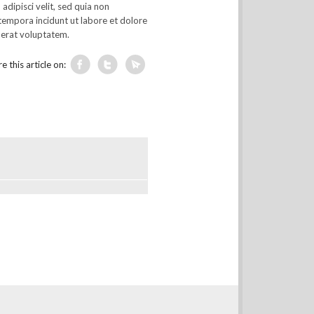
 adipisci velit, sed quia non
empora incidunt ut labore et dolore
erat voluptatem.
e this article on: