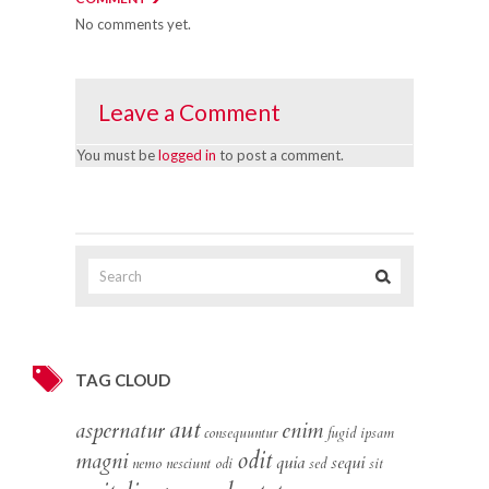
No comments yet.
Leave a Comment
You must be
logged in
to post a comment.
TAG CLOUD
aut
aspernatur
enim
consequuntur
fugid
ipsam
odit
magni
quia
sequi
nemo
nesciunt
odi
sed
sit