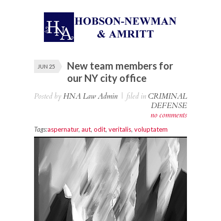
New team members for
JUN 25
our NY city office
Posted by
HNA Law Admin
|
filed in
CRIMINAL
DEFENSE
no comments
Tags:
aspernatur
,
aut
,
odit
,
veritalis
,
voluptatem