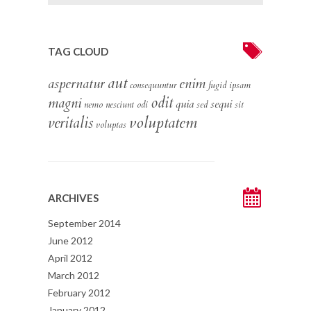
TAG CLOUD
aut
aspernatur
enim
consequuntur
fugid
ipsam
odit
magni
quia
sequi
nemo
nesciunt
odi
sed
sit
voluptatem
veritalis
voluptas
ARCHIVES
September 2014
June 2012
April 2012
March 2012
February 2012
January 2012