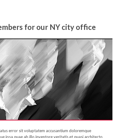
bers for our NY city office
 natus error sit voluptatem accusantium doloremque
 ipsa quae ab illo inventore veritatis et quasi architecto