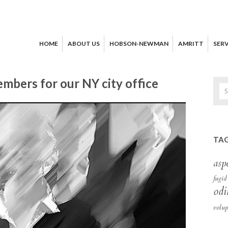
HOME
ABOUT US
HOBSON-NEWMAN
AMRITT
SERV
bers for our NY city office
TAG
asp
fugid
odi
volup