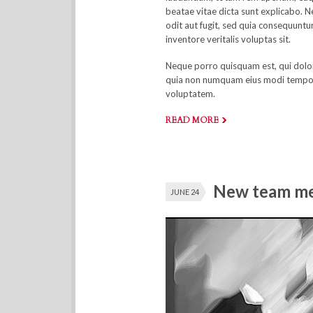
beatae vitae dicta sunt explicabo. 
odit aut fugit, sed quia consequuntu
inventore veritalis voluptas sit.
Neque porro quisquam est, qui dolore
quia non numquam eius modi tempor
voluptatem.
READ MORE
New team mem
JUNE 24