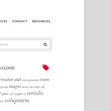
ICES
CONTACT
RESOURCES
 CLOUD
aut
ernatur
enim
consequuntur
magni
ipsam
nemo
nesciunt
odi
t
veritalis
quia
sequi
sed
sit
voluptatem
tas