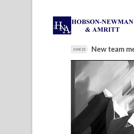
New team mem
JUNE 25