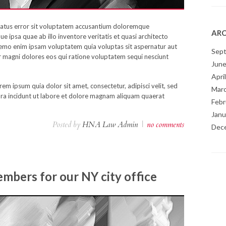
 natus error sit voluptatem accusantium doloremque
ARC
 ipsa quae ab illo inventore veritatis et quasi architecto
Nemo enim ipsam voluptatem quia voluptas sit aspernatur aut
Sep
r magni dolores eos qui ratione voluptatem sequi nesciunt
June
Apri
m ipsum quia dolor sit amet, consectetur, adipisci velit, sed
Mar
a incidunt ut labore et dolore magnam aliquam quaerat
Febr
Janu
Posted by
HNA Law Admin
|
no comments
Dec
bers for our NY city office