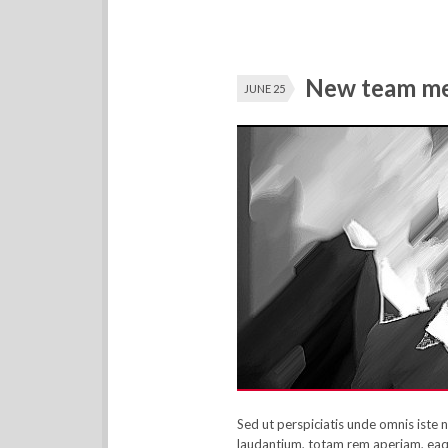
New team mem
JUNE 25
Sed ut perspiciatis unde omnis iste
laudantium, totam rem aperiam, eaque