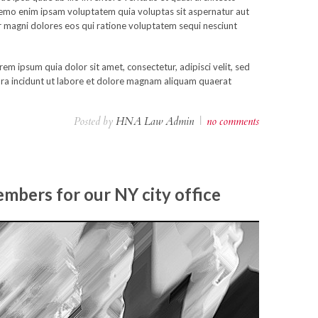
Nemo enim ipsam voluptatem quia voluptas sit aspernatur aut
r magni dolores eos qui ratione voluptatem sequi nesciunt
m ipsum quia dolor sit amet, consectetur, adipisci velit, sed
a incidunt ut labore et dolore magnam aliquam quaerat
Posted by
HNA Law Admin
|
no comments
bers for our NY city office