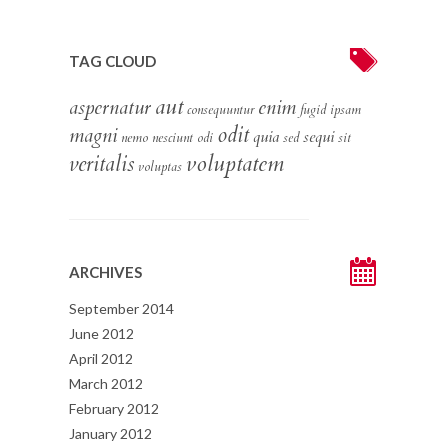
TAG CLOUD
aut
aspernatur
enim
consequuntur
fugid
ipsam
odit
magni
quia
sequi
nemo
nesciunt
odi
sed
sit
voluptatem
veritalis
voluptas
ARCHIVES
September 2014
June 2012
April 2012
March 2012
February 2012
January 2012